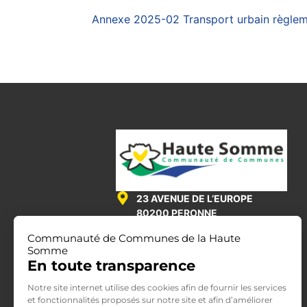
Annexe 2025-02 Transport urbain règleme
23 AVENUE DE L’EUROPE
80200 PERONNE
Communauté de Communes de la Haute
03 22 84 27 51
Somme
En toute transparence
LUNDI - VENDREDI
Notre site internet utilise des cookies afin de fournir les services
8H-12H & 13H30-17H
et fonctionnalités proposés sur notre site et afin d’améliorer