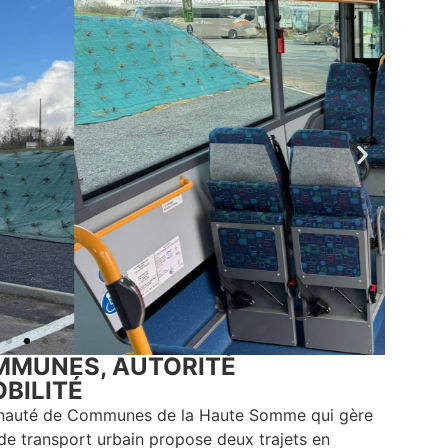
MMUNES, AUTORITÉ
BILITÉ
munauté de Communes de la Haute Somme qui gère
 de transport urbain propose deux trajets en