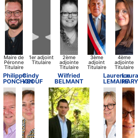
Maire de
1er adjoint
2ème
3ème
4ème
Péronne
Titulaire
adjointe
adjoint
adjointe
Titulaire
Titulaire
Titulaire
Titulaire
Philippe
Cindy
Wilfried
Laurence
Laur
PONCHON
YGOUF
BELMANT
LEMAIRE
HAR