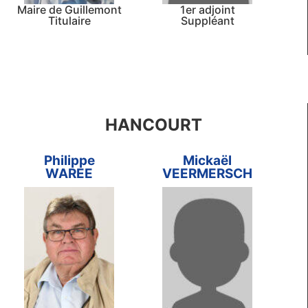
Maire de Guillemont
1er adjoint
Titulaire
Suppléant
HANCOURT
Philippe
Mickaël
WAREE
VEERMERSCH