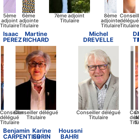
5ème
6ème
7ème adjoint
8ème
Conseil
adjoint
adjointe
Titulaire
adjointe
délégué
Titulaire
Titulaire
Titulaire
Titulair
Isaac
Martine
Michel
D
PEREZ
RICHARD
DREVELLE
T
Conseiller
Conseiller délégué
Conseiller délégué
Con
C
délégué
Titulaire
Titulaire
dél
d
Titulaire
Titu
Ti
Benjamin
Karine
Houssni
CARPENTIER
SORIN
BAHRI