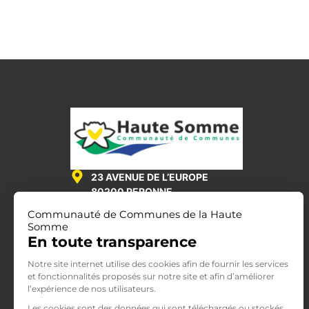
23 AVENUE DE L’EUROPE
80200 PERONNE
Communauté de Communes de la Haute
Somme
03 22 84 27 51
En toute transparence
LUNDI - VENDREDI
Notre site internet utilise des cookies afin de fournir les services
8H-12H & 13H30-17H
et fonctionnalités proposés sur notre site et afin d’améliorer
l’expérience de nos utilisateurs.
(16H30 LE VENDREDI)
Les cookies sont des données qui sont téléchargés ou stockés