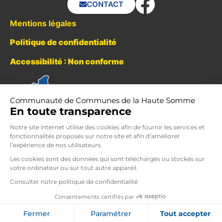
CONTACT
Mentions légales
Politique de confidentialité
Accessibilité : Non conforme
Communauté de Communes de la Haute Somme
En toute transparence
Notre site internet utilise des cookies afin de fournir les services et
fonctionnalités proposés sur notre site et afin d’améliorer
l’expérience de nos utilisateurs.
Les cookies sont des données qui sont téléchargés ou stockés sur
votre ordinateur ou sur tout autre appareil.
Consulter notre politique de confidentialité
Consentements certifiés par
VOS PARAMÈTRES DE COOKIES
Fermer
Paramétrer
Tout accepter