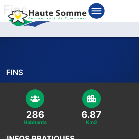
Fins
FINS
286
6.87
Habitants
Km2
INFOS PRATIQUES